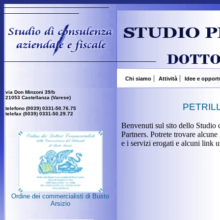
|
|
Chi siamo
Attività
Idee e opport
via Don Minzoni 39/b
21053 Castellanza (Varese)
telefono (0039) 0331-50.76.75
telefax (0039) 0331-50.29.72
Ordine dei commercialisti di Busto
Arsizio